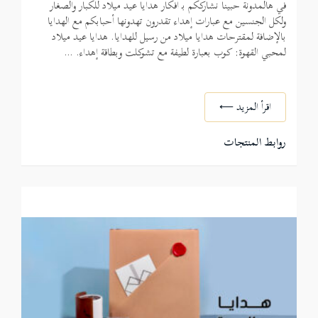
في هالمدونة حبينا نشارككم بـ افكار هدايا عيد ميلاد للكبار والصغار
ولكل الجنسين مع عبارات إهداء تقدرون تهدونها أحبابكم مع الهدايا
بالإضافة لمقترحات هدايا ميلاد من رسيل للهدايا. هدايا عيد ميلاد
لمحبي القهوة: كوب بعبارة لطيفة مع تشوكلت وبطاقة إهداء.
…
اقرأ المزيد ⟵
روابط المنتجات