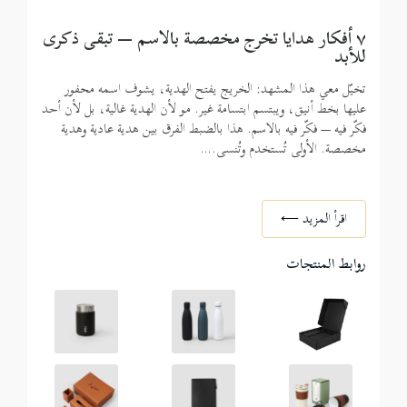
٧ أفكار هدايا تخرج مخصصة بالاسم — تبقى ذكرى
للأبد
تخيّل معي هذا المشهد: الخريج يفتح الهدية، يشوف اسمه محفور
عليها بخط أنيق، ويبتسم ابتسامة غير. مو لأن الهدية غالية، بل لأن أحد
فكّر فيه — فكّر فيه بالاسم. هذا بالضبط الفرق بين هدية عادية وهدية
مخصصة. الأولى تُستخدم وتُنسى.
…
اقرأ المزيد ⟵
روابط المنتجات