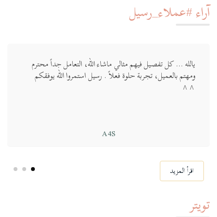
آراء #عملاء_رسيل
يالله … كل تفصيل فيهم مثالي ماشاء الله، التعامل جداً محترم
ومهتم بالعميل، تجربة حلوة فعلاً . رسيل استمروا الله يوفقكم
^^
A4S
اقرأ المزيد
تويتر